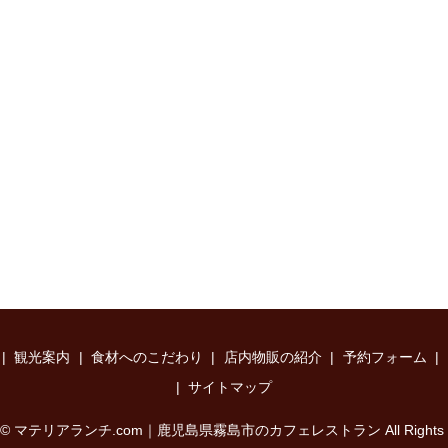
観光案内
食材へのこだわり
店内物販の紹介
予約フォーム
サイトマップ
ght © マテリアランチ.com｜鹿児島県霧島市のカフェレストラン All Rights Re