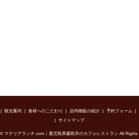
観光案内
食材へのこだわり
店内物販の紹介
予約フォーム
サイトマップ
ght © マテリアランチ.com｜鹿児島県霧島市のカフェレストラン All Rights Re