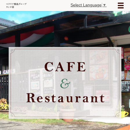
Select Language
▼
メ