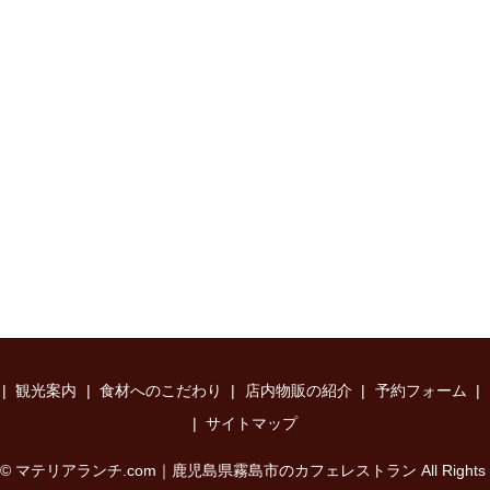
観光案内
食材へのこだわり
店内物販の紹介
予約フォーム
サイトマップ
ght © マテリアランチ.com｜鹿児島県霧島市のカフェレストラン All Rights Re