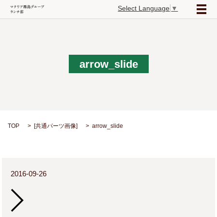
Select Language
▼
メ
arrow_slide
TOP
[
共通パーツ画像
]
arrow_slide
2016-09-26